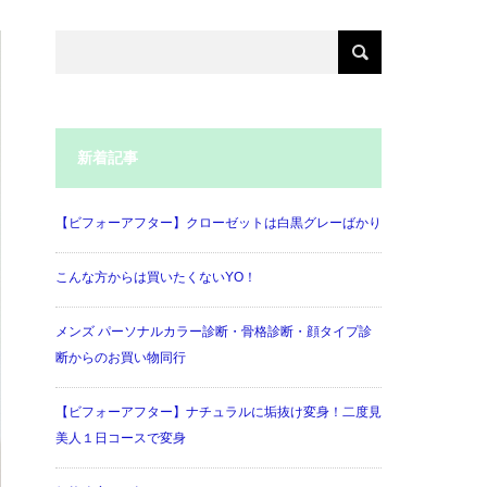
新着記事
【ビフォーアフター】クローゼットは白黒グレーばかり
こんな方からは買いたくないYO！
メンズ パーソナルカラー診断・骨格診断・顔タイプ診
断からのお買い物同行
【ビフォーアフター】ナチュラルに垢抜け変身！二度見
美人１日コースで変身