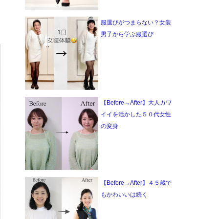
服選びがつまらない？女装
男子から学ぶ服選び
【Before→After】大人カワ
イイを活かした５０代女性
の変身
【Before→After】４５歳で
もかわいいは続く