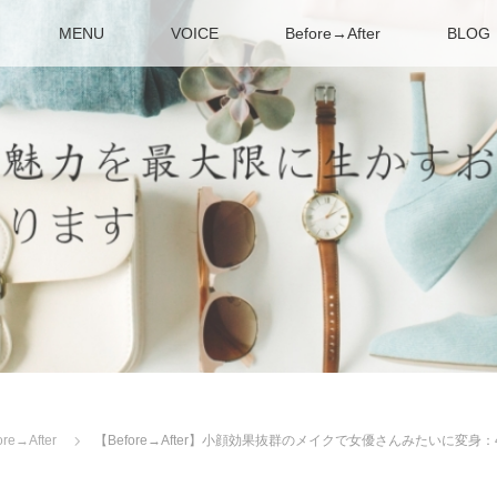
MENU
VOICE
Before→After
BLOG
ore→After
【Before→After】小顔効果抜群のメイクで女優さんみたいに変身：