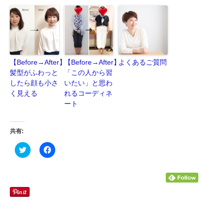
【Before→After】
【Before→After】
よくあるご質問
髪型がふわっと
「この人から習
したら顔も小さ
いたい」と思わ
く見える
れるコーディネ
ート
共有:
ク
Facebook
リ
で
ッ
共
ク
有
し
す
て
る
Twitter
に
で
は
共
ク
有
リ
(新
ッ
し
ク