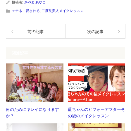
い
し
投稿者:
さやま あやこ
ウ
て
ィ
く
モテる・愛される
,
二度見美人メイクレッスン
ン
だ
ド
さ
ウ
い
で
(新
開
し
前の記事
次の記事
き
い
ま
ウ
す)
ィ
ン
ド
ウ
関連記事
で
開
き
ま
す)
何のためにキレイになります
藍ちゃんのビフォーアフターそ
か？
の後のメイクレッスン