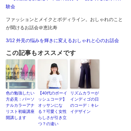
験会
ファッションとメイクとボディライン。おしゃれのこと
が聞けるお話会＠恵比寿
3/12 外見の悩みを輝きに変えるおしゃれと心のお話会
この記事もオススメです
色の勉強したい
【40代のボーイ
リズムカラーが
方必見：パーソ
ッシュコーデ】
インディゴの日
ナルカラーアナ
オッサンにな
のコーデ：キレ
リスト初級講座
る？可愛く女性
イデザイン
開講します
らしさが引き立
つ？の違い