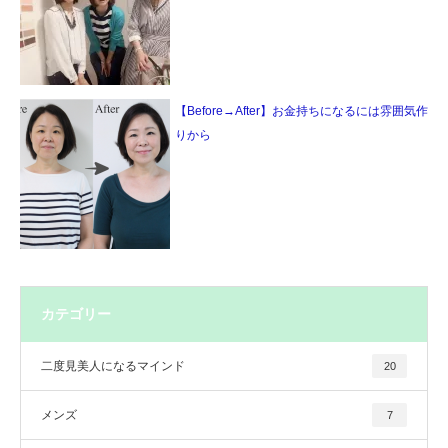
【Before→After】お金持ちになるには雰囲気作
りから
カテゴリー
二度見美人になるマインド
20
メンズ
7