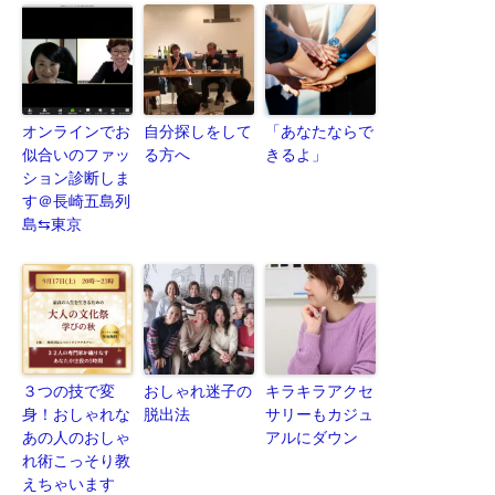
オンラインでお
自分探しをして
「あなたならで
似合いのファッ
る方へ
きるよ」
ション診断しま
す＠長崎五島列
島⇆東京
３つの技で変
おしゃれ迷子の
キラキラアクセ
身！おしゃれな
脱出法
サリーもカジュ
あの人のおしゃ
アルにダウン
れ術こっそり教
えちゃいます