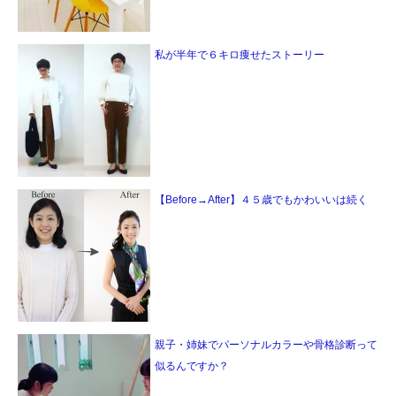
私が半年で６キロ痩せたストーリー
【Before→After】４５歳でもかわいいは続く
親子・姉妹でパーソナルカラーや骨格診断って
似るんですか？