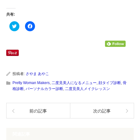
共有:
ク
Facebook
リ
で
ッ
共
ク
有
し
す
て
る
Twitter
に
で
は
共
ク
有
リ
(新
ッ
し
ク
い
し
投稿者:
さやま あやこ
ウ
て
ィ
く
Pretty Woman Makers
,
二度見美人になるメニュー
,
顔タイプ診断
,
骨
ン
だ
格診断
,
パーソナルカラー診断
,
二度見美人メイクレッスン
ド
さ
ウ
い
で
(新
開
し
き
い
ま
ウ
前の記事
次の記事
す)
ィ
ン
ド
ウ
で
関連記事
開
き