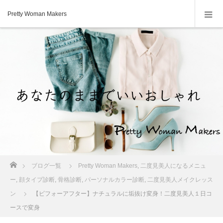
Pretty Woman Makers
ホーム
ブログ一覧
Pretty Woman Makers
,
二度見美人になるメニュ
ー
,
顔タイプ診断
,
骨格診断
,
パーソナルカラー診断
,
二度見美人メイクレッス
ン
【ビフォーアフター】ナチュラルに垢抜け変身！二度見美人１日コ
ースで変身