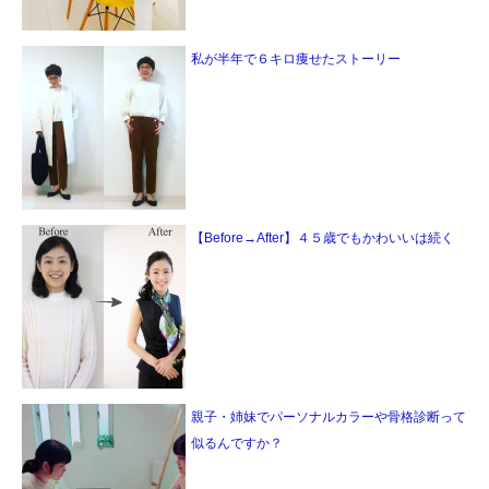
私が半年で６キロ痩せたストーリー
【Before→After】４５歳でもかわいいは続く
親子・姉妹でパーソナルカラーや骨格診断って
似るんですか？