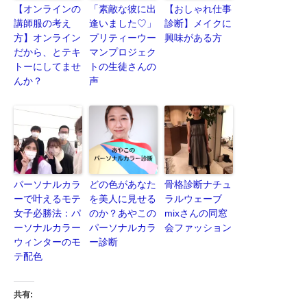
【オンラインの
「素敵な彼に出
【おしゃれ仕事
講師服の考え
逢いました♡」
診断】メイクに
方】オンライン
プリティーウー
興味がある方
だから、とテキ
マンプロジェク
トーにしてませ
トの生徒さんの
んか？
声
パーソナルカラ
どの色があなた
骨格診断ナチュ
ーで叶えるモテ
を美人に見せる
ラルウェーブ
女子必勝法：パ
のか？あやこの
mixさんの同窓
ーソナルカラー
パーソナルカラ
会ファッション
ウィンターのモ
ー診断
テ配色
共有: