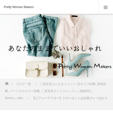
Pretty Woman Makers
ホーム
ブログ一覧
二度見美人になるメニュー
,
顔タイプ診断
,
骨格診
断
,
パーソナルカラー診断
,
二度見美人メイクレッスン
,
買物同行
,
Before→After
【ビフォーアフター】クローゼットは白黒グレーばかり