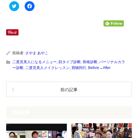
ク
Facebook
リ
で
ッ
共
ク
有
し
す
て
る
Twitter
に
で
は
共
ク
有
リ
(新
ッ
し
ク
い
し
投稿者:
さやま あやこ
ウ
て
ィ
く
二度見美人になるメニュー
,
顔タイプ診断
,
骨格診断
,
パーソナルカラ
ン
だ
ー診断
,
二度見美人メイクレッスン
,
買物同行
,
Before→After
ド
さ
ウ
い
で
(新
開
し
き
い
ま
ウ
前の記事
す)
ィ
ン
ド
ウ
で
関連記事
開
き
ま
す)