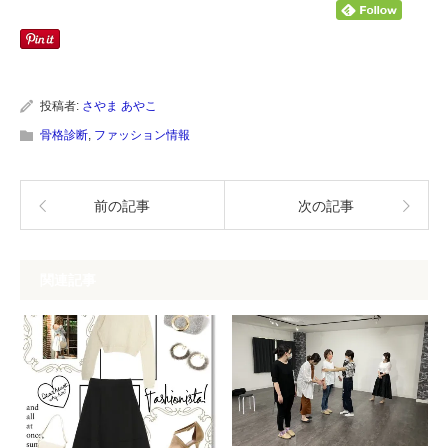
し
す
て
る
Twitter
に
で
は
共
ク
有
リ
(新
ッ
し
ク
い
し
投稿者:
さやま あやこ
ウ
て
ィ
く
骨格診断
,
ファッション情報
ン
だ
ド
さ
ウ
い
で
(新
開
し
前の記事
次の記事
き
い
ま
ウ
す)
ィ
ン
ド
ウ
関連記事
で
開
き
ま
す)