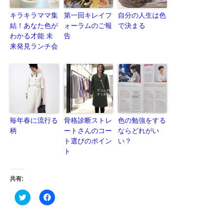
キラキラママ集
第一回キレイフ
自分の人生は色
結！あなた色が
ォーラムのご報
で決まる
わかる才能 未
告
来発見ランチ会
毎年春に流行る
骨格診断ストレ
色の勉強をする
柄
ートさんのコー
ならどれがい
ト選びのポイン
い？
ト
共有:
ク
Facebook
リ
で
ッ
共
ク
有