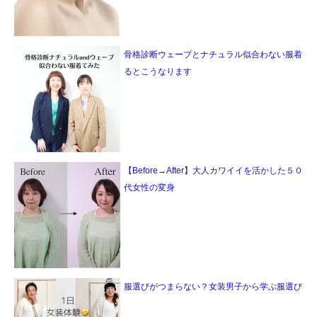
骨格診断ウェーブとナチュラル似合わない服着
るとこうなります
【Before→After】大人カワイイを活かした５０
代女性の変身
服選びがつまらない？女装男子から学ぶ服選び