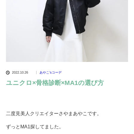
2022.10.26
あやこ’sコーデ
ユニクロ×骨格診断×MA1の選び方
二度見美人クリエイターさやまあやこです。
ずっとMA1探してました。