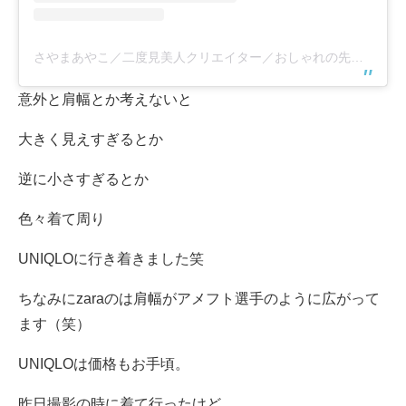
さやまあやこ／二度見美人クリエイター／おしゃれの先生養成スクール(@ayakosayama)がシェアした投稿
意外と肩幅とか考えないと
大きく見えすぎるとか
逆に小さすぎるとか
色々着て周り
UNIQLOに行き着きました笑
ちなみにzaraのは肩幅がアメフト選手のように広がって
ます（笑）
UNIQLOは価格もお手頃。
昨日撮影の時に着て行ったけど