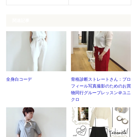
ま
ウ
す)
ィ
ン
ド
ウ
関連記事
で
開
き
ま
す)
全身白コーデ
骨格診断ストレートさん：プロ
フィール写真撮影のためのお買
物同行グループレッスン＠ユニ
クロ