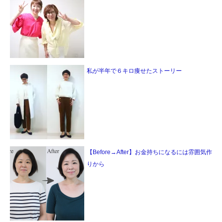
私が半年で６キロ痩せたストーリー
【Before→After】お金持ちになるには雰囲気作
りから