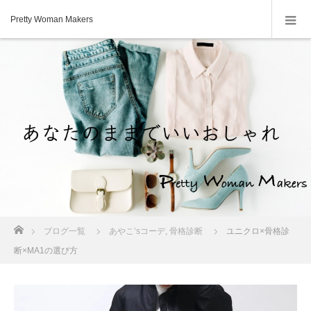
Pretty Woman Makers
ホーム
ブログ一覧
あやこ’sコーデ
,
骨格診断
ユニクロ×骨格診
断×MA1の選び方