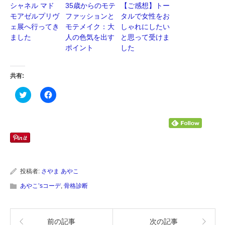
シャネル マド
35歳からのモテ
【ご感想】トー
モアゼルプリヴ
ファッションと
タルで女性をお
ェ展へ行ってき
モテメイク：大
しゃれにしたい
ました
人の色気を出す
と思って受けま
ポイント
した
共有:
ク
Facebook
リ
で
ッ
共
ク
有
し
す
て
る
Twitter
に
で
は
共
ク
有
リ
(新
ッ
し
ク
い
し
投稿者:
さやま あやこ
ウ
て
ィ
く
あやこ’sコーデ
,
骨格診断
ン
だ
ド
さ
ウ
い
で
(新
開
し
前の記事
次の記事
き
い