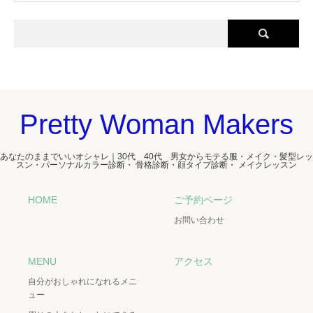
Pretty Woman Makers
あなたのままでいいオシャレ｜30代 40代 男女からモテる服・メイク・髪型レッ
スン・パーソナルカラー診断・ 骨格診断・顔タイプ診断・ メイクレッスン
HOME
ご予約ページ
お問い合わせ
MENU
アクセス
自分がおしゃれになれるメニ
ュー