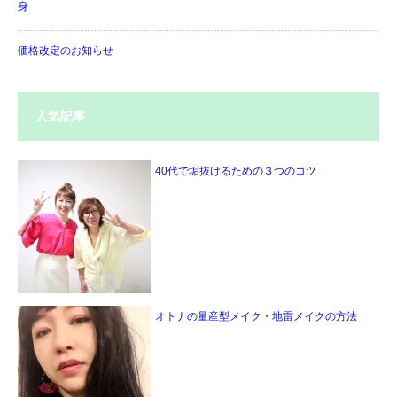
身
価格改定のお知らせ
人気記事
40代で垢抜けるための３つのコツ
オトナの量産型メイク・地雷メイクの方法