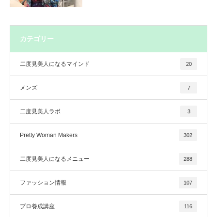
カテゴリー
二度見美人になるマインド
20
メンズ
7
二度見美人ラボ
3
Pretty Woman Makers
302
二度見美人になるメニュー
288
ファッション情報
107
プロ養成講座
116