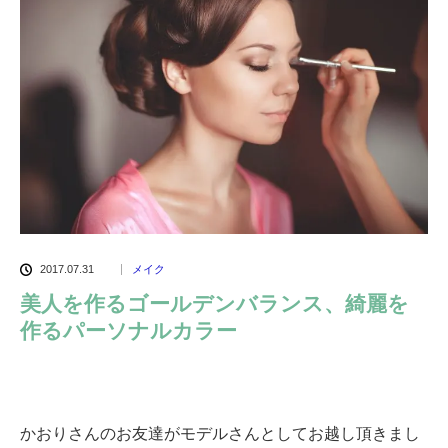
2017.07.31
メイク
美人を作るゴールデンバランス、綺麗を
作るパーソナルカラー
かおりさんのお友達がモデルさんとしてお越し頂きまし