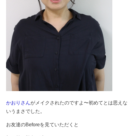
かおりさん
がメイクされたのですよ〜初めてとは思えな
いうまさでした。
お友達のBeforeを見ていただくと