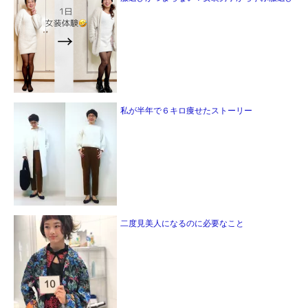
私が半年で６キロ痩せたストーリー
二度見美人になるのに必要なこと