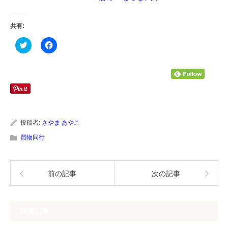
共有:
ク
Facebook
リ
で
ッ
共
ク
有
し
す
て
る
Twitter
に
で
は
共
ク
有
リ
(新
ッ
し
ク
い
し
投稿者:
さやま あやこ
ウ
て
ィ
く
買物同行
ン
だ
ド
さ
ウ
い
で
(新
開
し
前の記事
次の記事
き
い
ま
ウ
す)
ィ
ン
ド
ウ
関連記事
で
開