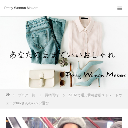
Pretty Woman Makers
ホーム
ブログ一覧
買物同行
ZARAで選ぶ骨格診断ストレートウ
ェーブmixさんのパンツ選び