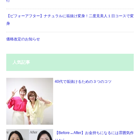
行
【ビフォーアフター】ナチュラルに垢抜け変身！二度見美人１日コースで変
身
価格改定のお知らせ
人気記事
40代で垢抜けるための３つのコツ
【Before→After】お金持ちになるには雰囲気作