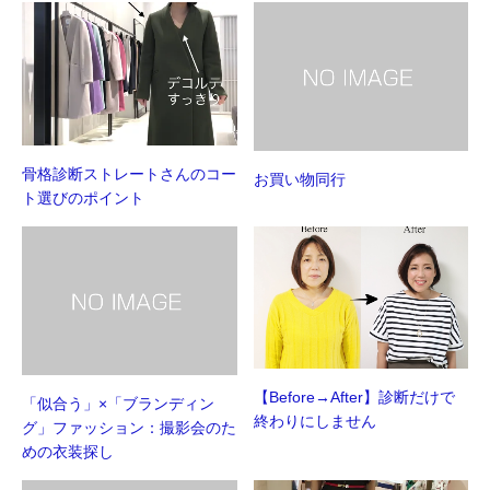
き
ま
す)
骨格診断ストレートさんのコー
お買い物同行
ト選びのポイント
【Before→After】診断だけで
「似合う」×「ブランディン
終わりにしません
グ」ファッション：撮影会のた
めの衣装探し