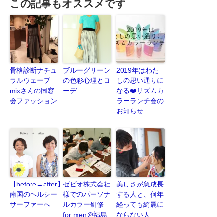
この記事もオススメです
骨格診断ナチュ
ブルーグリーン
2019年はわた
ラルウェーブ
の色彩心理とコ
しの思い通りに
mixさんの同窓
ーデ
なる❤️リズムカ
会ファッション
ラーランチ会の
お知らせ
【before→after】
ゼビオ株式会社
美しさが急成長
南国のヘルシー
様でのパーソナ
する人と、何年
サーファーへ
ルカラー研修
経っても綺麗に
for men＠福島
ならない人