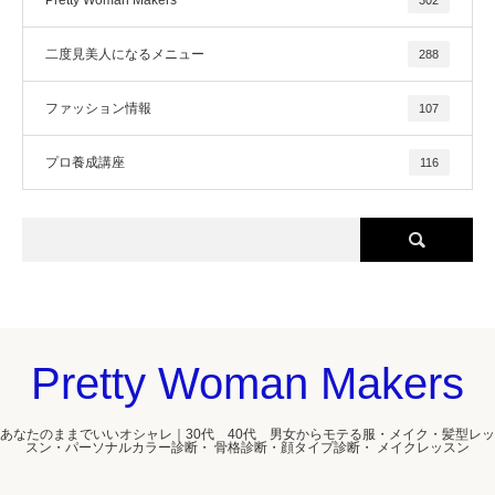
Pretty Woman Makers
302
二度見美人になるメニュー
288
ファッション情報
107
プロ養成講座
116
Pretty Woman Makers
あなたのままでいいオシャレ｜30代 40代 男女からモテる服・メイク・髪型レッ
スン・パーソナルカラー診断・ 骨格診断・顔タイプ診断・ メイクレッスン