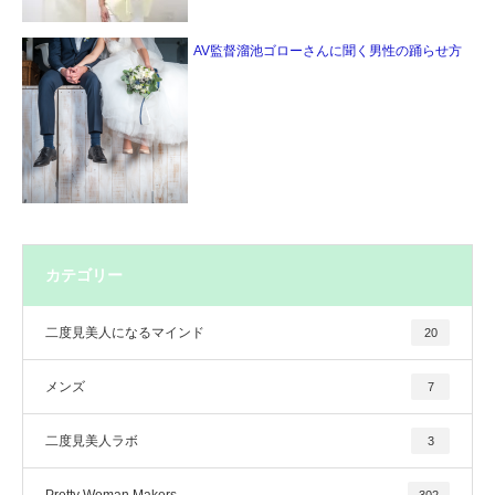
AV監督溜池ゴローさんに聞く男性の踊らせ方
カテゴリー
二度見美人になるマインド
20
メンズ
7
二度見美人ラボ
3