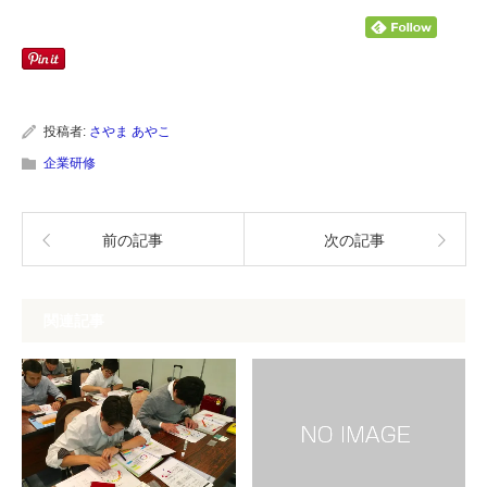
ク
有
し
す
て
る
Twitter
に
で
は
共
ク
有
リ
(新
ッ
し
ク
い
し
投稿者:
さやま あやこ
ウ
て
ィ
く
企業研修
ン
だ
ド
さ
ウ
い
で
(新
開
し
前の記事
次の記事
き
い
ま
ウ
す)
ィ
ン
ド
ウ
関連記事
で
開
き
ま
す)