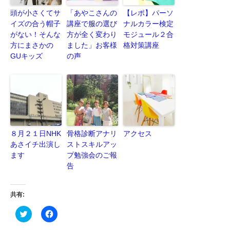
頭が小さくてサ
「あやこさんの
【レポ】パーソ
イズの合う帽子
講座で服の選び
ナルカラー検定
がない！そんな
方が全く変わり
モジュール２合
方にまさかの
ました」お客様
格対策講座
GUキッズ
の声
８月２１日NHK
骨格診断アナリ
アクセス
あさイチ出演し
ストスキルアッ
ます
プ勉強会のご報
告
共有:
ク
Facebook
リ
で
ッ
共