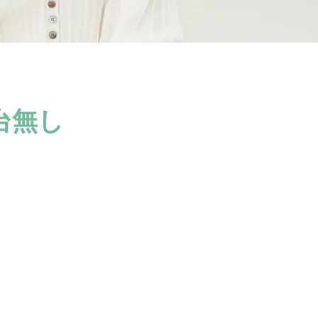
台無し
。