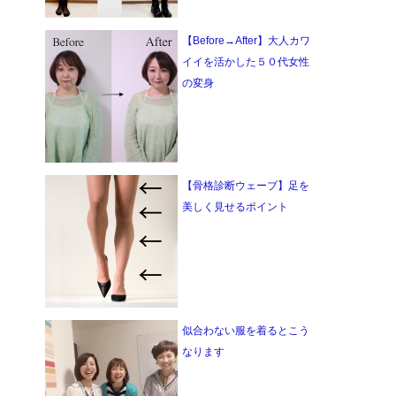
【Before→After】大人カワ
イイを活かした５０代女性
の変身
【骨格診断ウェーブ】足を
美しく見せるポイント
似合わない服を着るとこう
なります