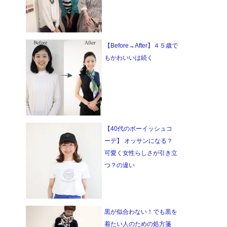
【Before→After】４５歳で
もかわいいは続く
【40代のボーイッシュコ
ーデ】 オッサンになる？
可愛く女性らしさが引き立
つ？の違い
黒が似合わない！でも黒を
着たい人のための処方箋