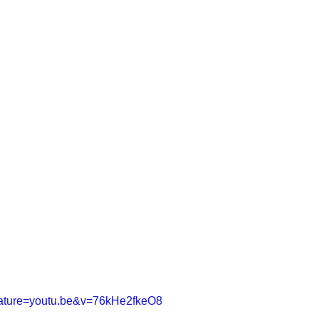
eature=youtu.be&v=76kHe2fkeO8