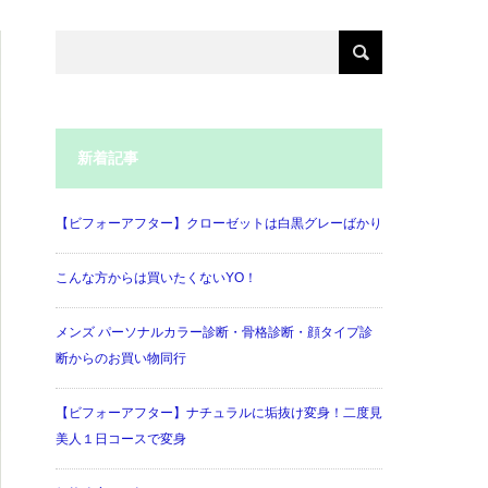
新着記事
【ビフォーアフター】クローゼットは白黒グレーばかり
こんな方からは買いたくないYO！
メンズ パーソナルカラー診断・骨格診断・顔タイプ診
断からのお買い物同行
【ビフォーアフター】ナチュラルに垢抜け変身！二度見
美人１日コースで変身