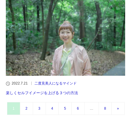
2022.7.21
二度見美人になるマインド
楽しくセルフイメージを上げる３つの方法
1
2
3
4
5
6
…
8
»