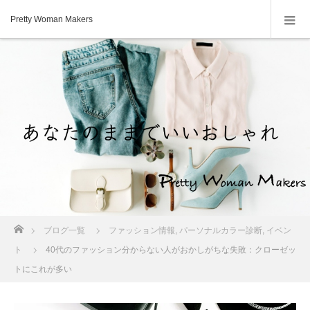
Pretty Woman Makers
ホーム
ブログ一覧
ファッション情報
,
パーソナルカラー診断
,
イベン
ト
40代のファッション分からない人がおかしがちな失敗：クローゼッ
トにこれが多い