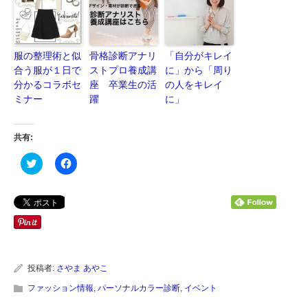
服の整理術と似
骨格診断アナリ
「自分がキレイ
合う服が１日で
ストプロ養成講
に」から「周り
分かるコラボセ
座 卒業生の活
の人をキレイ
ミナー
躍
に」
共有:
ク
Facebook
リ
で
ッ
共
ク
有
し
す
て
る
Twitter
に
で
は
共
ク
有
リ
(新
ッ
し
ク
い
し
投稿者:
さやま あやこ
ウ
て
ィ
く
ファッション情報
,
パーソナルカラー診断
,
イベント
ン
だ
ド
さ