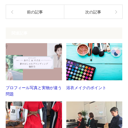
ウ
い
で
(新
開
し
前の記事
次の記事
き
い
ま
ウ
す)
ィ
ン
ド
ウ
関連記事
で
開
き
ま
す)
プロフィール写真と実物が違う
浴衣メイクのポイント
問題