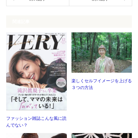
き
い
ま
ウ
す)
ィ
ン
ド
ウ
関連記事
で
開
き
ま
す)
楽しくセルフイメージを上げる
３つの方法
ファッション雑誌こんな風に読
んでない？