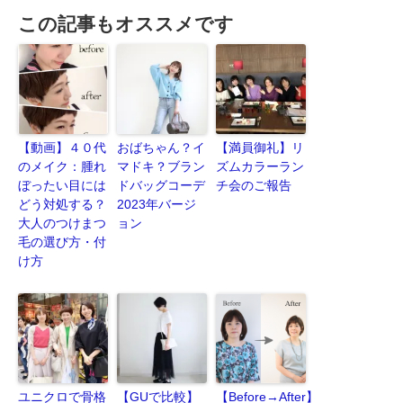
この記事もオススメです
【動画】４０代
おばちゃん？イ
【満員御礼】リ
のメイク：腫れ
マドキ？ブラン
ズムカラーラン
ぼったい目には
ドバッグコーデ
チ会のご報告
どう対処する？
2023年バージ
大人のつけまつ
ョン
毛の選び方・付
け方
ユニクロで骨格
【GUで比較】
【Before→After】