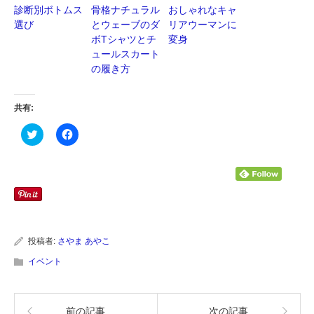
診断別ボトムス
骨格ナチュラル
おしゃれなキャ
選び
とウェーブのダ
リアウーマンに
ボTシャツとチ
変身
ュールスカート
の履き方
共有:
ク
Facebook
リ
で
ッ
共
ク
有
し
す
て
る
Twitter
に
で
は
共
ク
有
リ
(新
ッ
し
ク
い
し
投稿者:
さやま あやこ
ウ
て
ィ
く
イベント
ン
だ
ド
さ
ウ
い
で
(新
開
し
前の記事
次の記事