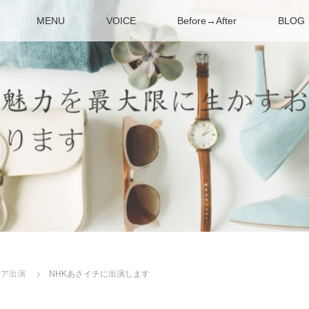
MENU
VOICE
Before→After
BLOG
ィア出演
NHKあさイチに出演します