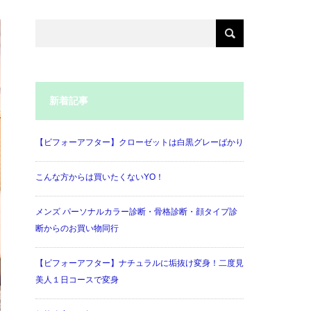
新着記事
【ビフォーアフター】クローゼットは白黒グレーばかり
こんな方からは買いたくないYO！
メンズ パーソナルカラー診断・骨格診断・顔タイプ診
断からのお買い物同行
【ビフォーアフター】ナチュラルに垢抜け変身！二度見
美人１日コースで変身