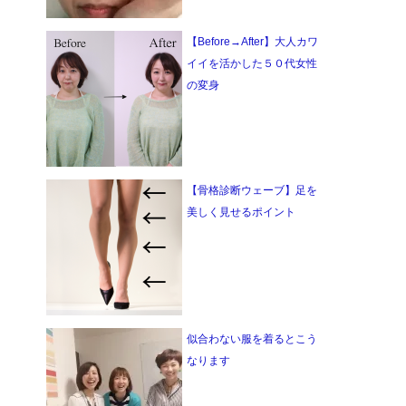
【Before→After】大人カワ
イイを活かした５０代女性
の変身
【骨格診断ウェーブ】足を
美しく見せるポイント
似合わない服を着るとこう
なります