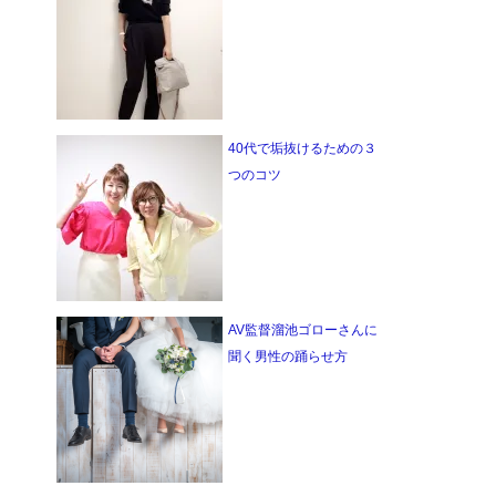
40代で垢抜けるための３
つのコツ
AV監督溜池ゴローさんに
聞く男性の踊らせ方