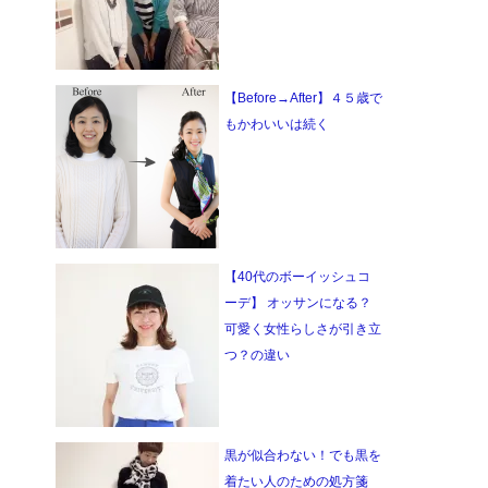
【Before→After】４５歳で
もかわいいは続く
【40代のボーイッシュコ
ーデ】 オッサンになる？
可愛く女性らしさが引き立
つ？の違い
黒が似合わない！でも黒を
着たい人のための処方箋