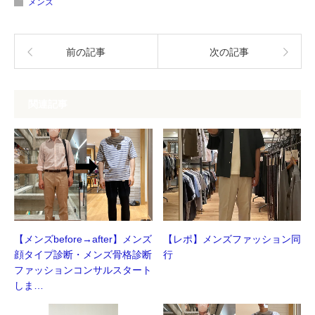
ィ
く
メンズ
ン
だ
ド
さ
ウ
い
で
(新
開
し
前の記事
次の記事
き
い
ま
ウ
す)
ィ
ン
ド
ウ
関連記事
で
開
き
ま
す)
【メンズbefore→after】メンズ
【レポ】メンズファッション同
顔タイプ診断・メンズ骨格診断
行
ファッションコンサルスタート
しま…