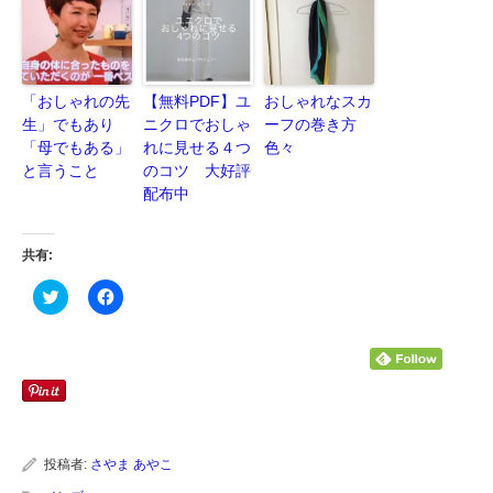
「おしゃれの先
【無料PDF】ユ
おしゃれなスカ
生」でもあり
ニクロでおしゃ
ーフの巻き方
「母でもある」
れに見せる４つ
色々
と言うこと
のコツ 大好評
配布中
共有:
ク
Facebook
リ
で
ッ
共
ク
有
し
す
て
る
Twitter
に
で
は
共
ク
有
リ
(新
ッ
し
ク
い
し
投稿者:
さやま あやこ
ウ
て