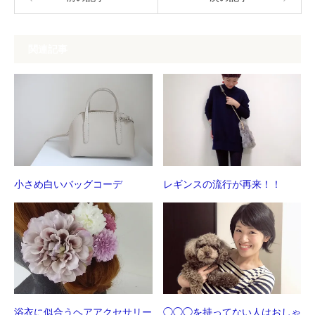
き
い
ま
ウ
す)
ィ
ン
ド
ウ
関連記事
で
開
き
ま
す)
小さめ白いバッグコーデ
レギンスの流行が再来！！
浴衣に似合うヘアアクセサリー
◯◯◯を持ってない人はおしゃ