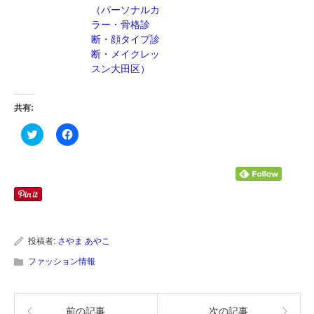
（パーソナルカ
ラー・骨格診
断・顔タイプ診
断・メイクレッ
スン大田区）
共有:
ク
Facebook
リ
で
ッ
共
ク
有
し
す
て
る
Twitter
に
で
は
共
ク
有
リ
(新
ッ
し
ク
い
し
投稿者:
さやま あやこ
ウ
て
ィ
く
ファッション情報
ン
だ
ド
さ
ウ
い
で
(新
開
し
前の記事
次の記事