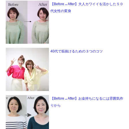
【Before→After】大人カワイイを活かした５０
代女性の変身
40代で垢抜けるための３つのコツ
【Before→After】お金持ちになるには雰囲気作
りから