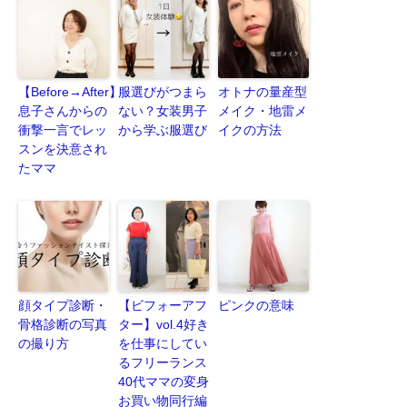
【Before→After】
服選びがつまら
オトナの量産型
息子さんからの
ない？女装男子
メイク・地雷メ
衝撃一言でレッ
から学ぶ服選び
イクの方法
スンを決意され
たママ
顔タイプ診断・
【ビフォーアフ
ピンクの意味
骨格診断の写真
ター】vol.4好き
の撮り方
を仕事にしてい
るフリーランス
40代ママの変身
お買い物同行編