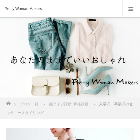
Pretty Woman Makers
ホーム
ブログ一覧
顔タイプ診断
,
骨格診断
入学式・卒業式のセ
レモニースタイリング