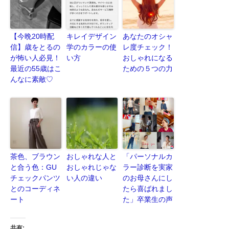
【今晩20時配
キレイデザイン
あなたのオシャ
信】歳をとるの
学のカラーの使
レ度チェック！
が怖い人必見！
い方
おしゃれになる
最近の55歳はこ
ための５つの力
んなに素敵♡
茶色、ブラウン
おしゃれな人と
「パーソナルカ
と合う色：GU
おしゃれじゃな
ラー診断を実家
チェックパンツ
い人の違い
のお母さんにし
とのコーディネ
たら喜ばれまし
ート
た」卒業生の声
共有: