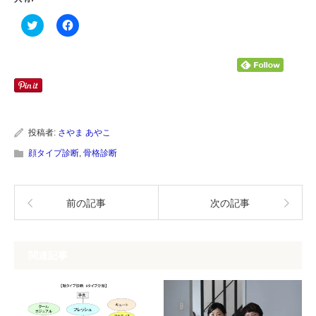
ク
Facebook
リ
で
ッ
共
ク
有
し
す
て
る
Twitter
に
で
は
共
ク
有
リ
(新
ッ
し
ク
い
し
投稿者:
さやま あやこ
ウ
て
ィ
く
顔タイプ診断
,
骨格診断
ン
だ
ド
さ
ウ
い
で
(新
開
し
前の記事
次の記事
き
い
ま
ウ
す)
ィ
ン
ド
ウ
関連記事
で
開
き
ま
す)