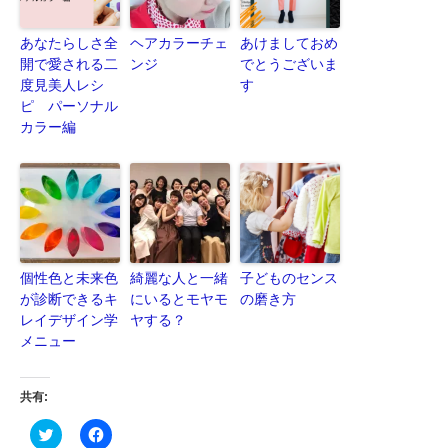
あなたらしさ全
ヘアカラーチェ
あけましておめ
開で愛される二
ンジ
でとうございま
度見美人レシ
す
ピ パーソナル
カラー編
個性色と未来色
綺麗な人と一緒
子どものセンス
が診断できるキ
にいるとモヤモ
の磨き方
レイデザイン学
ヤする？
メニュー
共有:
ク
Facebook
リ
で