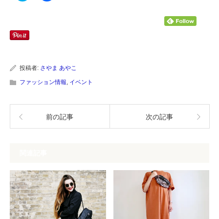
ッ
共
ク
有
し
す
て
る
Twitter
に
で
は
共
ク
有
リ
(新
ッ
し
ク
い
し
投稿者:
さやま あやこ
ウ
て
ィ
く
ファッション情報
,
イベント
ン
だ
ド
さ
ウ
い
で
(新
開
し
前の記事
次の記事
き
い
ま
ウ
す)
ィ
ン
ド
ウ
関連記事
で
開
き
ま
す)