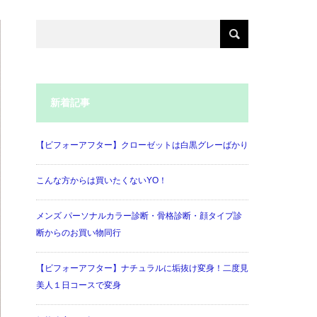
新着記事
【ビフォーアフター】クローゼットは白黒グレーばかり
こんな方からは買いたくないYO！
メンズ パーソナルカラー診断・骨格診断・顔タイプ診
断からのお買い物同行
【ビフォーアフター】ナチュラルに垢抜け変身！二度見
美人１日コースで変身