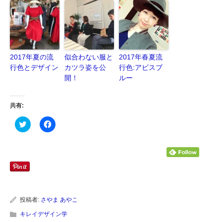
2017年夏の流
似合わない服と
2017年春夏流
行色とデザイン
カツラ姿を公
行色:アビスブ
開！
ルー
共有:
ク
Facebook
リ
で
ッ
共
ク
有
し
す
て
る
Twitter
に
で
は
共
ク
有
リ
(新
ッ
し
ク
い
し
投稿者:
さやま あやこ
ウ
て
ィ
く
キレイデザイン学
ン
だ