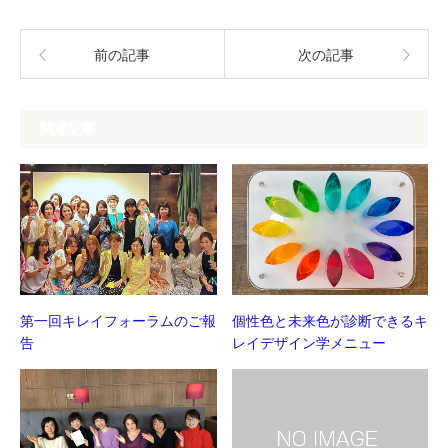
ド
さ
ウ
い
で
(新
開
し
前の記事
次の記事
き
い
ま
ウ
す)
ィ
ン
ド
ウ
関連記事
で
開
き
ま
す)
第一回キレイフォーラムのご報
個性色と未来色が診断できるキ
告
レイデザイン学メニュー