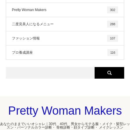
Pretty Woman Makers
302
二度見美人になるメニュー
288
ファッション情報
107
プロ養成講座
116
Pretty Woman Makers
あなたのままでいいオシャレ｜30代 40代 男女からモテる服・メイク・髪型レッ
スン・パーソナルカラー診断・ 骨格診断・顔タイプ診断・ メイクレッスン