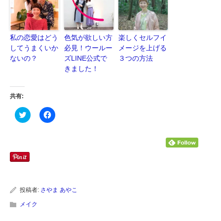
私の恋愛はどう
色気が欲しい方
楽しくセルフイ
してうまくいか
必見！ウールー
メージを上げる
ないの？
ズLINE公式で
３つの方法
きました！
共有:
ク
Facebook
リ
で
ッ
共
ク
有
し
す
て
る
Twitter
に
で
は
共
ク
有
リ
(新
ッ
し
ク
い
し
投稿者:
さやま あやこ
ウ
て
ィ
く
メイク
ン
だ
ド
さ