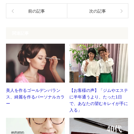
ウ
い
で
(新
開
し
前の記事
次の記事
き
い
ま
ウ
す)
ィ
ン
ド
ウ
関連記事
で
開
き
ま
す)
美人を作るゴールデンバラン
【お客様の声】「ジムやエステ
ス、綺麗を作るパーソナルカラ
に半年通うより、たった1日
ー
で、あなたの望むキレイが手に
入る」