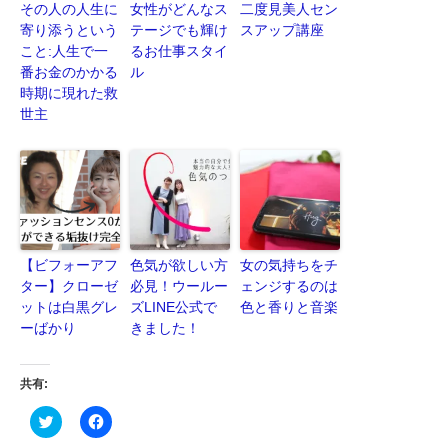
その人の人生に
女性がどんなス
二度見美人セン
寄り添うという
テージでも輝け
スアップ講座
こと:人生で一
るお仕事スタイ
番お金のかかる
ル
時期に現れた救
世主
【ビフォーアフ
色気が欲しい方
女の気持ちをチ
ター】クローゼ
必見！ウールー
ェンジするのは
ットは白黒グレ
ズLINE公式で
色と香りと音楽
ーばかり
きました！
共有:
ク
Facebook
リ
で
ッ
共