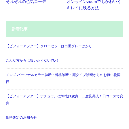
それぞれの色気コーデ
オンラインzoomでもかわいく
キレイに映る方法
新着記事
【ビフォーアフター】クローゼットは白黒グレーばかり
こんな方からは買いたくないYO！
メンズ パーソナルカラー診断・骨格診断・顔タイプ診断からのお買い物同
行
【ビフォーアフター】ナチュラルに垢抜け変身！二度見美人１日コースで変
身
価格改定のお知らせ