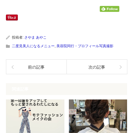
ク
有
し
す
て
る
Twitter
に
で
は
共
ク
有
リ
(新
ッ
し
ク
い
し
投稿者:
さやま あやこ
ウ
て
ィ
く
二度見美人になるメニュー
,
美容院同行・プロフィール写真撮影
ン
だ
ド
さ
ウ
い
で
(新
開
し
前の記事
次の記事
き
い
ま
ウ
す)
ィ
ン
ド
ウ
関連記事
で
開
き
ま
す)