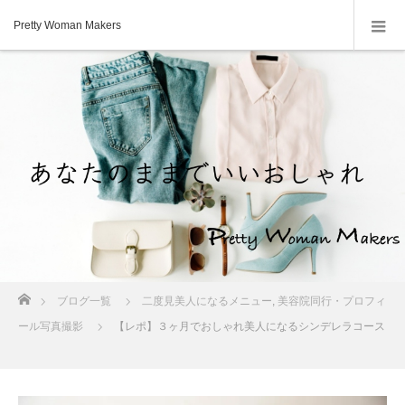
Pretty Woman Makers
ホーム
ブログ一覧
二度見美人になるメニュー
,
美容院同行・プロフィ
ール写真撮影
【レポ】３ヶ月でおしゃれ美人になるシンデレラコース