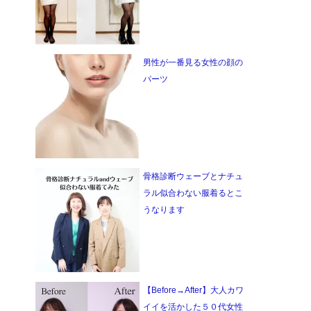
男性が一番見る女性の顔の
パーツ
骨格診断ウェーブとナチュ
ラル似合わない服着るとこ
うなります
【Before→After】大人カワ
イイを活かした５０代女性