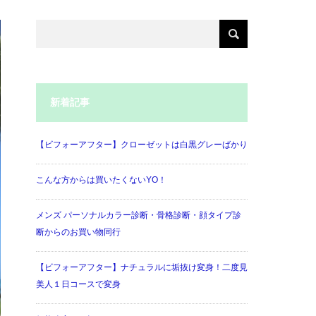
新着記事
【ビフォーアフター】クローゼットは白黒グレーばかり
こんな方からは買いたくないYO！
メンズ パーソナルカラー診断・骨格診断・顔タイプ診
断からのお買い物同行
【ビフォーアフター】ナチュラルに垢抜け変身！二度見
美人１日コースで変身