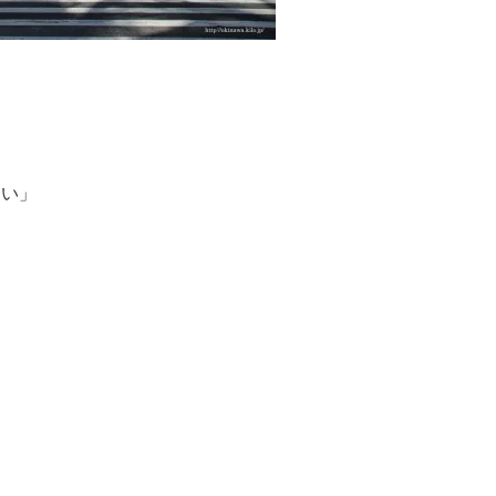
たい」
」