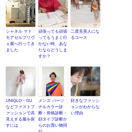
シャネル マド
頑張っても頑張
二度見美人にな
モアゼルプリヴ
ってもうまく行
るコース
ェ展へ行ってき
かない時、あな
ました
たならどうしま
すか？
UNIQLO・GU
メンズ パーソ
好きなファッシ
などファストフ
ナルカラー診
ョンがわからな
ァッションで高
断・骨格診断・
い理由
見えする服を探
顔タイプ診断か
すには
らのお買い物同
行