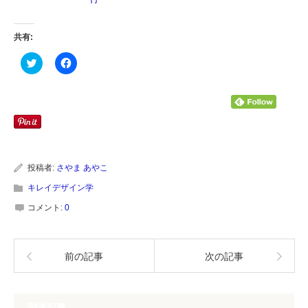
共有:
ク
Facebook
リ
で
ッ
共
ク
有
し
す
て
る
Twitter
に
で
は
共
ク
有
リ
(新
ッ
し
ク
い
し
投稿者:
さやま あやこ
ウ
て
ィ
く
キレイデザイン学
ン
だ
ド
さ
コメント:
0
ウ
い
で
(新
開
し
き
い
ま
ウ
前の記事
次の記事
す)
ィ
ン
ド
ウ
で
開
関連記事